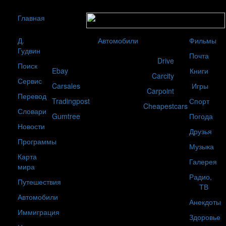
Главная
Д.
Автомобили
Фильмы
Гудвин
Почта
Drive
Поиск
Ebay
Книги
Carcity
Сервис
Carsales
Игры
Carpoint
Перевод
Tradingpost
Спорт
Cheapestcars
Словари
Gumtree
Погода
Новости
Друзья
Программы
Музыка
Карта
Галерея
мира
Радио,
Путешествия
ТВ
Автомобили
Анекдоты
Иммиграция
Здоровье