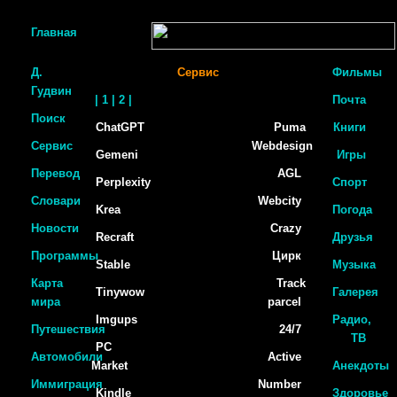
Главная
Д.
Сервис
Фильмы
Гудвин
| 1
| 2 |
Почта
Поиск
ChatGPT
Puma
Книги
Сервис
Webdesign
Gemeni
Игры
Перевод
AGL
Perplexity
Спорт
Словари
Webcity
Krea
Погода
Новости
Crazy
Recraft
Друзья
Программы
Цирк
Stable
Музыка
Карта
Track
Tinywow
Галерея
мира
parcel
Imgups
Радио,
Путешествия
24/7
ТВ
PC
Автомобили
Active
Market
Анекдоты
Иммиграция
Number
Kindle
Здоровье