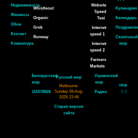
Недвижимость
Website
Whistleout
Кулинария
Speed
Финансы
Organic
Календарь
Test
Обои
Grok
Поздравле
Internet
Контакт
speed 1
Runway
Сказочный
Клавиатура
мир
Internet
speed 2
Farmers
Markets
Белорусский
Украинский
Русский мир
мир
мир
stop
Melbourne
Sunday 09-Aug-
116578826
Радио
2026 23:46
Старая версия
сайта