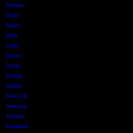
Фильмы
Почта
Книги
Игры
Спорт
Погода
Друзья
Музыка
Галерея
Радио, ТВ
Анекдоты
Здоровье
Кулинария