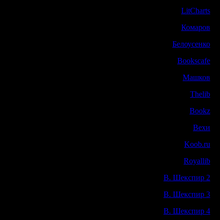
LitCharts
Комаров
Белоусенко
Bookscafe
Машков
Thelib
Bookz
Вехи
Koob.ru
Royallib
В. Шекспир 2
В. Шекспир 3
В. Шекспир 4