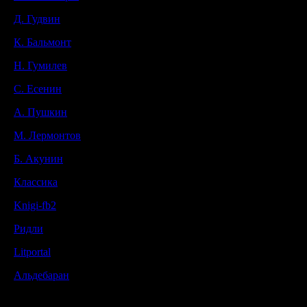
Д. Гудвин
К. Бальмонт
Н. Гумилев
С. Есенин
А. Пушкин
М. Лермонтов
Б. Акунин
Классика
Knigi-fb2
Ридли
Litportal
Альдебаран