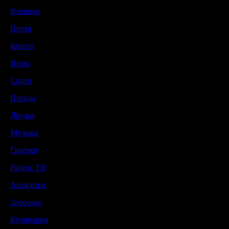
Фильмы
Почта
Книги
Игры
Спорт
Погода
Друзья
Музыка
Галерея
Радио, ТВ
Анекдоты
Здоровье
Кулинария