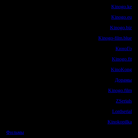
Kinogo.ke
Kinogo.eu
Kinogo.biz
Kinogo-film.blue
КиноГо
Kinogo.fit
KinoKong
Дорамы
Kinogo.film
ZSerials
Lordserial
Kinokopilka
Фильмы