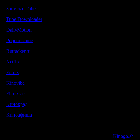
Запись с Tube
Tube Downloader
DailyMotion
Popcorn-time
Rutracker.ru
Netflix
Filmix
Kinovibe
Filmix.ac
Кинокрад
Киноафиша
Kinogo.sh