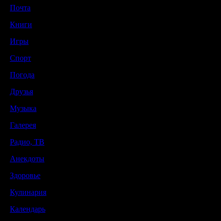
Почта
Книги
Игры
Спорт
Погода
Друзья
Музыка
Галерея
Радио, ТВ
Анекдоты
Здоровье
Кулинария
Календарь