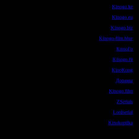
Kinogo.ke
Kinogo.eu
Kinogo.biz
Kinogo-film.blue
КиноГо
Kinogo.fit
KinoKong
Дорамы
Kinogo.film
ZSerials
Lordserial
Kinokopilka