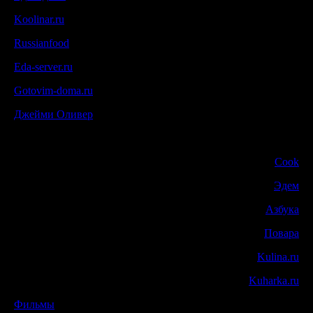
Koolinar.ru
Russianfood
Eda-server.ru
Gotovim-doma.ru
Джейми Оливер
Cook
Эдем
Азбука
Повара
Kulina.ru
Kuharka.ru
Фильмы