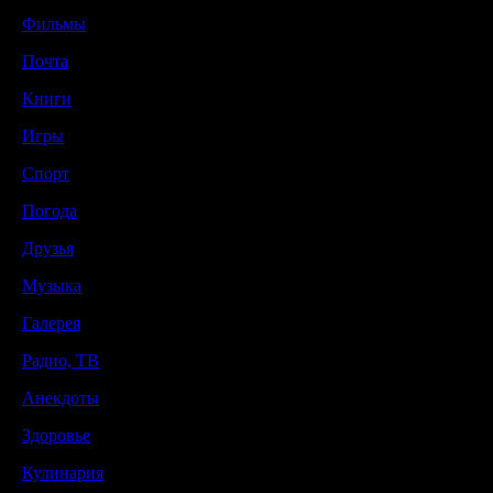
Фильмы
Почта
Книги
Игры
Спорт
Погода
Друзья
Музыка
Галерея
Радио, ТВ
Анекдоты
Здоровье
Кулинария