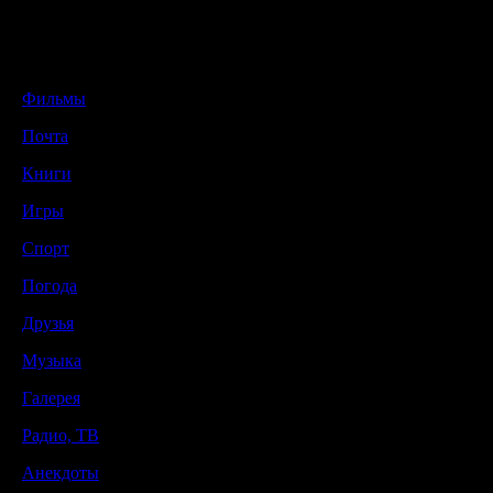
Фильмы
Почта
Книги
Игры
Спорт
Погода
Друзья
Музыка
Галерея
Радио, ТВ
Анекдоты