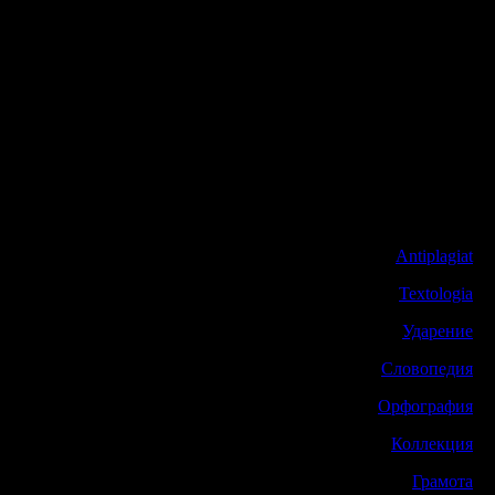
Antiplagiat
Textologia
Ударение
Словопедия
Орфография
Коллекция
Грамота