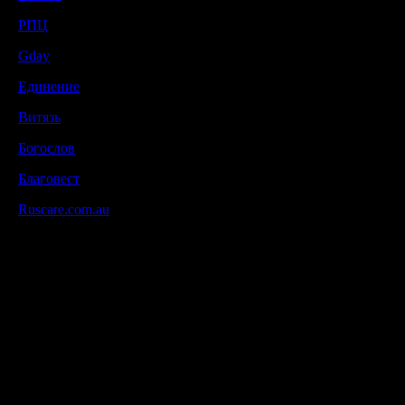
РПЦ
Gday
Единение
Витязь
Богослов
Благовест
Ruscare.com.au