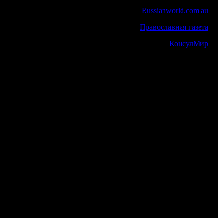
Russianworld.com.au
Православная газета
КонсулМир